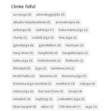
Címke felhő
acroyoga
(3)
adománygyűjtés
(3)
aktuális helyettesítések
(5)
aromaterápia
(6)
ashtanga
(6)
asthanga
(1)
baba-mama jóga
(2)
charity
(2)
családi jóga
(3)
flow jóga
(3)
gyerekjóga
(6)
gyerektábor
(4)
hand pan
(2)
hang drum
(5)
hangfürdő
(4)
hangtálterápia
(2)
hatha jóga
(3)
holdüdvözlet
(2)
Illatkuckó
(2)
illóolajok
(5)
Jóga
(2)
kartámaszok
(2)
kezdő hatha
(2)
kismama
(2)
kismama jóga
(5)
Kismama Jóga Szombat
(2)
meditáció
(4)
nőijóga
(4)
online jóga
(2)
Rav Vast Drum
(3)
recept
(4)
relaxáció
(4)
segítség
(2)
szabadtéri jóga
(3)
tibeti hangtál
(9)
tábor
(2)
Tóth Marcell
(1)
vega
(2)