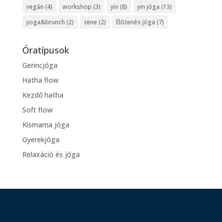
vegán
(4)
workshop
(3)
yin
(8)
yin jóga
(13)
yoga&brunch
(2)
zene
(2)
Élőzenés jóga
(7)
Óratípusok
Gerincjóga
Hatha flow
Kezdő hatha
Soft flow
Kismama jóga
Gyerekjóga
Relaxáció és jóga