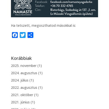
Ha tetszett, megoszthatod másokkal is:
F
T
O
a
w
s
c
i
s
e
t
z
Korábbiak
b
t
a
o
e
m
2025. november
(1)
o
r
e
2024. augusztus
(1)
k
g
2024. július
(1)
2022. augusztus
(1)
2021. október
(1)
2021. június
(1)