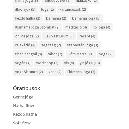
hatha jóga
(3)
holdüdvözlet
(2)
Illatkuckó
(2)
illóolajok
(5)
Jóga
(2)
kartámaszok
(2)
kezdő hatha
(2)
kismama
(2)
kismama jóga
(5)
Kismama Jóga Szombat
(2)
meditáció
(4)
nőijóga
(4)
online jóga
(2)
Rav Vast Drum
(3)
recept
(4)
relaxáció
(4)
segítség
(2)
szabadtéri jóga
(3)
tibeti hangtál
(9)
tábor
(2)
Tóth Marcell
(1)
vega
(2)
vegán
(4)
workshop
(3)
yin
(8)
yin jóga
(13)
yoga&brunch
(2)
zene
(2)
Élőzenés jóga
(7)
Óratípusok
Gerincjóga
Hatha flow
Kezdő hatha
Soft flow