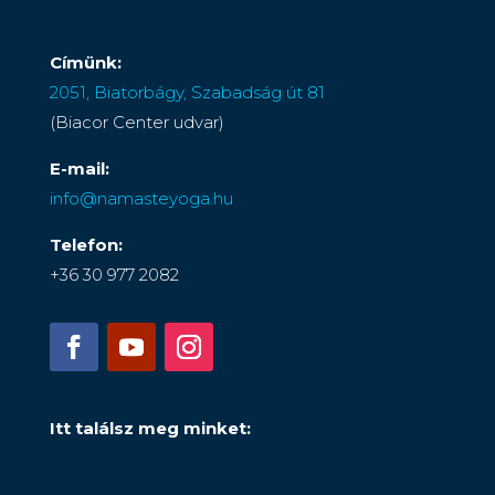
Címünk:
2051, Biatorbágy, Szabadság út 81
(Biacor Center udvar)
E-mail:
info@namasteyoga.hu
Telefon:
+36 30 977 2082
Itt találsz meg minket: