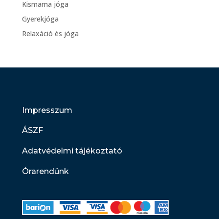
Kismama jóga
Gyerekjóga
Relaxáció és jóga
Impresszum
ÁSZF
Adatvédelmi tájékoztató
Órarendünk