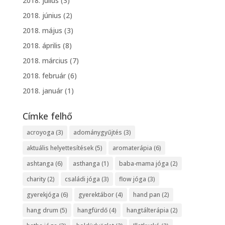
2018. július
(3)
2018. június
(2)
2018. május
(3)
2018. április
(8)
2018. március
(7)
2018. február
(6)
2018. január
(1)
Címke felhő
acroyoga
(3)
adománygyűjtés
(3)
aktuális helyettesítések
(5)
aromaterápia
(6)
ashtanga
(6)
asthanga
(1)
baba-mama jóga
(2)
charity
(2)
családi jóga
(3)
flow jóga
(3)
gyerekjóga
(6)
gyerektábor
(4)
hand pan
(2)
hang drum
(5)
hangfürdő
(4)
hangtálterápia
(2)