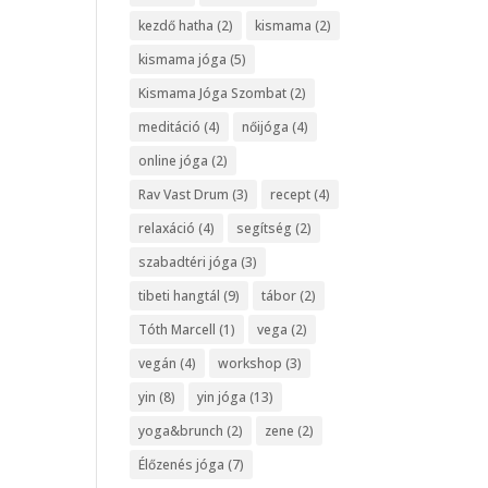
kezdő hatha
(2)
kismama
(2)
kismama jóga
(5)
Kismama Jóga Szombat
(2)
meditáció
(4)
nőijóga
(4)
online jóga
(2)
Rav Vast Drum
(3)
recept
(4)
relaxáció
(4)
segítség
(2)
szabadtéri jóga
(3)
tibeti hangtál
(9)
tábor
(2)
Tóth Marcell
(1)
vega
(2)
vegán
(4)
workshop
(3)
yin
(8)
yin jóga
(13)
yoga&brunch
(2)
zene
(2)
Élőzenés jóga
(7)