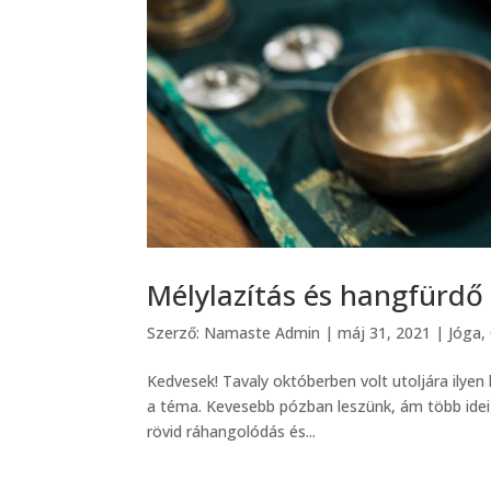
Mélylazítás és hangfürdő 
Szerző:
Namaste Admin
|
máj 31, 2021
|
Jóga
,
Kedvesek! Tavaly októberben volt utoljára ilye
a téma. Kevesebb pózban leszünk, ám több ideig. 
rövid ráhangolódás és...