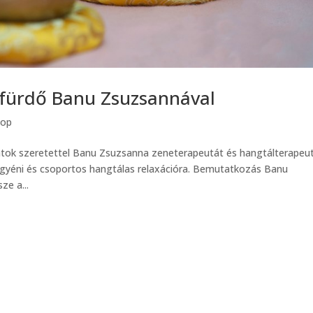
gfürdő Banu Zsuzsannával
hop
átok szeretettel Banu Zsuzsanna zeneterapeutát és hangtálterapeut
 egyéni és csoportos hangtálas relaxációra. Bemutatkozás Banu
e a...