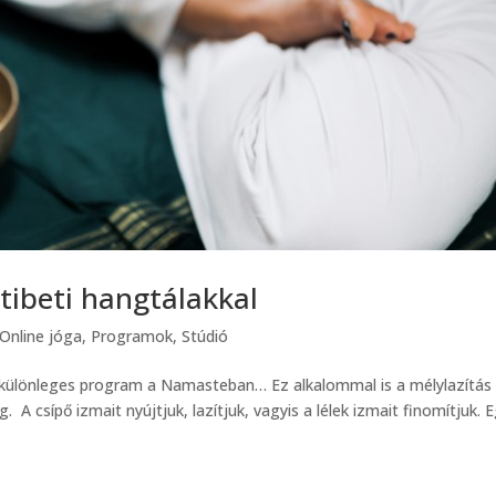
tibeti hangtálakkal
Online jóga
,
Programok
,
Stúdió
n különleges program a Namasteban… Ez alkalommal is a mélylazítás 
A csípő izmait nyújtjuk, lazítjuk, vagyis a lélek izmait finomítjuk. 