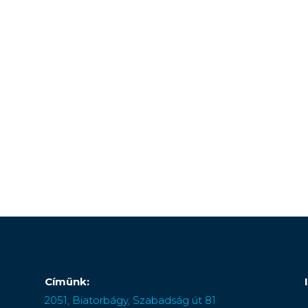
Címünk:
2051, Biatorbágy, Szabadság út 81