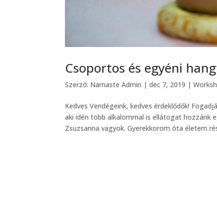
Csoportos és egyéni han
Szerző:
Namaste Admin
|
dec 7, 2019
|
Works
Kedves Vendégeink, kedves érdeklődők! Fogadj
aki idén több alkalommal is ellátogat hozzánk
Zsuzsanna vagyok. Gyerekkorom óta életem rész