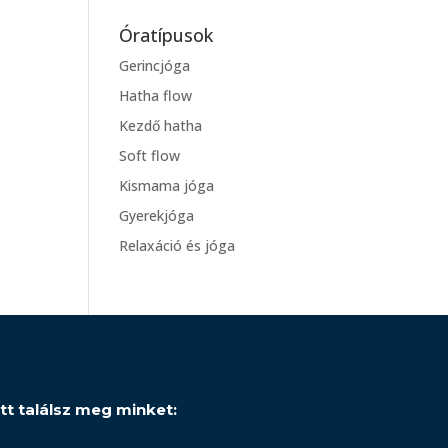
Óratípusok
Gerincjóga
Hatha flow
Kezdő hatha
Soft flow
Kismama jóga
Gyerekjóga
Relaxáció és jóga
Itt találsz meg minket: