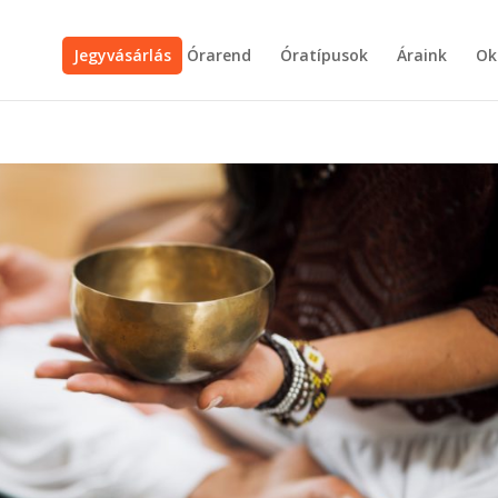
Jegyvásárlás
Órarend
Óratípusok
Áraink
Ok