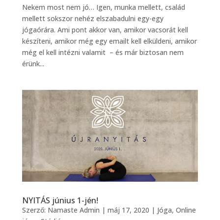
Nekem most nem jó… Igen, munka mellett, család
mellett sokszor nehéz elszabadulni egy-egy
jógaórára. Ami pont akkor van, amikor vacsorát kell
készíteni, amikor még egy emailt kell elküldeni, amikor
még el kell intézni valamit – és már biztosan nem
érünk...
NYITÁS június 1-jén!
Szerző:
Namaste Admin
|
máj 17, 2020
|
Jóga
,
Online