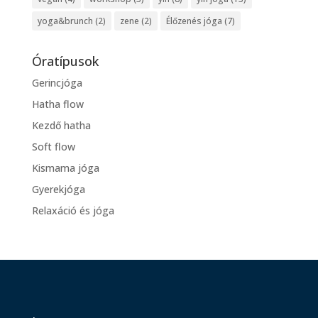
yoga&brunch
(2)
zene
(2)
Élőzenés jóga
(7)
Óratípusok
Gerincjóga
Hatha flow
Kezdő hatha
Soft flow
Kismama jóga
Gyerekjóga
Relaxáció és jóga