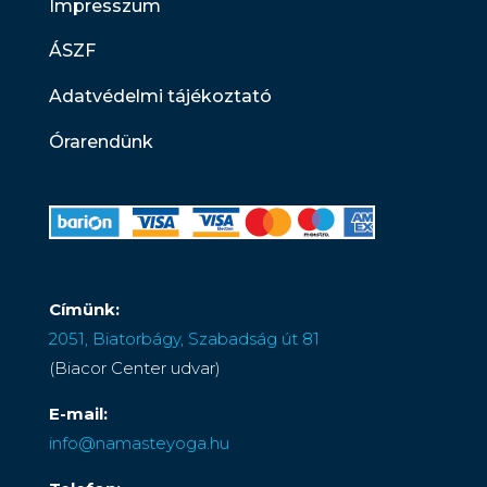
Impresszum
ÁSZF
Adatvédelmi tájékoztató
Órarendünk
Címünk:
2051, Biatorbágy, Szabadság út 81
(Biacor Center udvar)
E-mail:
info@namasteyoga.hu