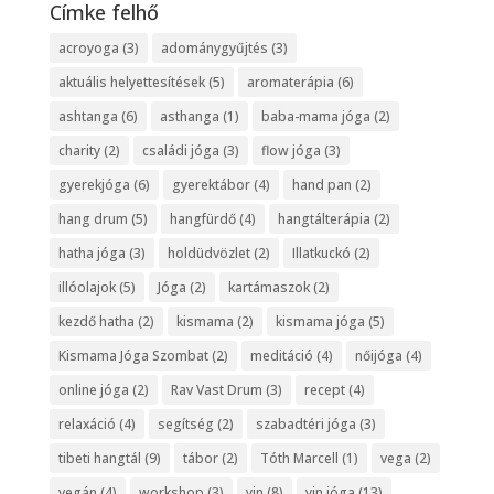
Címke felhő
acroyoga
(3)
adománygyűjtés
(3)
aktuális helyettesítések
(5)
aromaterápia
(6)
ashtanga
(6)
asthanga
(1)
baba-mama jóga
(2)
charity
(2)
családi jóga
(3)
flow jóga
(3)
gyerekjóga
(6)
gyerektábor
(4)
hand pan
(2)
hang drum
(5)
hangfürdő
(4)
hangtálterápia
(2)
hatha jóga
(3)
holdüdvözlet
(2)
Illatkuckó
(2)
illóolajok
(5)
Jóga
(2)
kartámaszok
(2)
kezdő hatha
(2)
kismama
(2)
kismama jóga
(5)
Kismama Jóga Szombat
(2)
meditáció
(4)
nőijóga
(4)
online jóga
(2)
Rav Vast Drum
(3)
recept
(4)
relaxáció
(4)
segítség
(2)
szabadtéri jóga
(3)
tibeti hangtál
(9)
tábor
(2)
Tóth Marcell
(1)
vega
(2)
vegán
(4)
workshop
(3)
yin
(8)
yin jóga
(13)