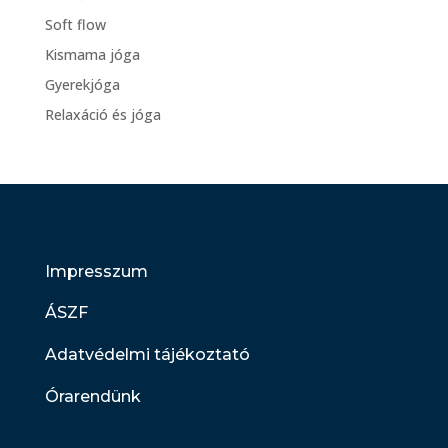
Soft flow
Kismama jóga
Gyerekjóga
Relaxáció és jóga
Impresszum
ÁSZF
Adatvédelmi tájékoztató
Órarendünk