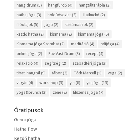
hang drum
(5)
hangfürdő
(4)
hangtálterápia
(2)
hatha jóga
(3)
holdüdvözlet
(2)
Illatkuckó
(2)
illóolajok
(5)
Jóga
(2)
kartámaszok
(2)
kezdő hatha
(2)
kismama
(2)
kismama jóga
(5)
Kismama Jóga Szombat
(2)
meditáció
(4)
nőijóga
(4)
online jóga
(2)
Rav Vast Drum
(3)
recept
(4)
relaxáció
(4)
segítség
(2)
szabadtéri jóga
(3)
tibeti hangtál
(9)
tábor
(2)
Tóth Marcell
(1)
vega
(2)
vegán
(4)
workshop
(3)
yin
(8)
yin jóga
(13)
yoga&brunch
(2)
zene
(2)
Élőzenés jóga
(7)
Óratípusok
Gerincjóga
Hatha flow
Kezdő hatha