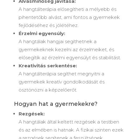
Alvásminőség javítása:
A hangtálterápia elősegítheti a mélyebb és
pihentetőbb alvást, ami fontos a gyermekek
fejlődéséhez és jólétéhez.
Érzelmi egyensúly:
A hangtálak hangjai segíthetnek a
gyermekeknek kezelni az érzelmeiket, és
elősegítik az érzelmi egyensúlyt és stabilitást.
Kreativitás serkentése:
A hangtálterápia segíthet megnyitni a
gyermekek kreatív gondolkodását és
ösztönözni a képzelőerőt.
Hogyan hat a gyermekekre?
Rezgések:
A hangtálak által keltett rezgések a testben
és az elmében is hatnak. A fizikai szinten ezek
a rezgések segítenek a feszültségek