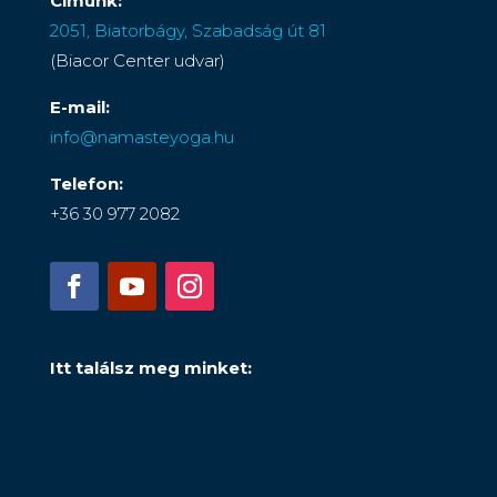
Címünk:
2051, Biatorbágy, Szabadság út 81
(Biacor Center udvar)
E-mail:
info@namasteyoga.hu
Telefon:
+36 30 977 2082
Itt találsz meg minket: