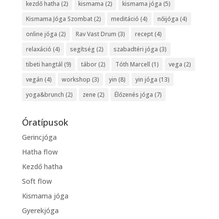
kezdő hatha
(2)
kismama
(2)
kismama jóga
(5)
Kismama Jóga Szombat
(2)
meditáció
(4)
nőijóga
(4)
online jóga
(2)
Rav Vast Drum
(3)
recept
(4)
relaxáció
(4)
segítség
(2)
szabadtéri jóga
(3)
tibeti hangtál
(9)
tábor
(2)
Tóth Marcell
(1)
vega
(2)
vegán
(4)
workshop
(3)
yin
(8)
yin jóga
(13)
yoga&brunch
(2)
zene
(2)
Élőzenés jóga
(7)
Óratípusok
Gerincjóga
Hatha flow
Kezdő hatha
Soft flow
Kismama jóga
Gyerekjóga