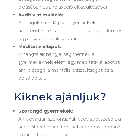
oldásában és a relaxáció elősegítésében.
Auditív stimuláció:
A hangok stimulálják a gyermekek
hallórendszerét, ami segít a belső nyugalom és
egyensúly megtalálásában.
Meditatív állapot:
A hangtálak hangjai segíthetnek a
gyermekeknek elérni egy meditatív állapotot,
ami elősegíti a mentális letisztultságot és a
belső békét.
Kiknek ajánljuk?
Szorongó gyermekek:
Akik gyakran szoronganak vagy stresszesek, a
hangtálterápia segíthet nekik megnyugodni és
oldani a feszültségeiket.