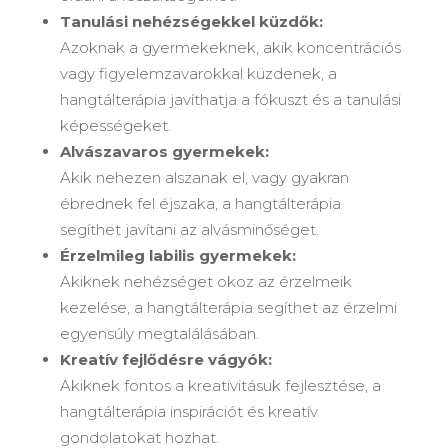
Tanulási nehézségekkel küzdők:
Azoknak a gyermekeknek, akik koncentrációs
vagy figyelemzavarokkal küzdenek, a
hangtálterápia javíthatja a fókuszt és a tanulási
képességeket.
Alvászavaros gyermekek:
Akik nehezen alszanak el, vagy gyakran
ébrednek fel éjszaka, a hangtálterápia
segíthet javítani az alvásminőséget.
Érzelmileg labilis gyermekek:
Akiknek nehézséget okoz az érzelmeik
kezelése, a hangtálterápia segíthet az érzelmi
egyensúly megtalálásában.
Kreatív fejlődésre vágyók:
Akiknek fontos a kreativitásuk fejlesztése, a
hangtálterápia inspirációt és kreatív
gondolatokat hozhat.