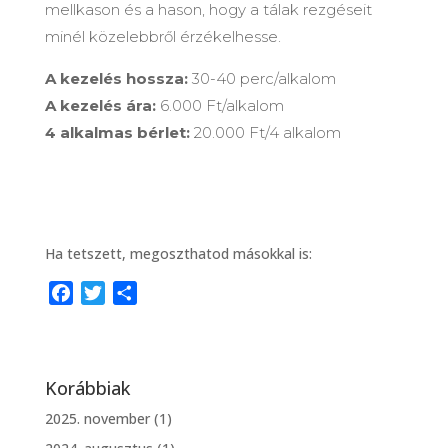
mellkason és a hason, hogy a tálak rezgéseit
minél közelebbről érzékelhesse.
A kezelés hossza:
30-40 perc/alkalom
A kezelés ára:
6.000 Ft/alkalom
4 alkalmas bérlet:
20.000 Ft/4 alkalom
Ha tetszett, megoszthatod másokkal is:
F
T
O
a
w
s
c
i
s
e
t
z
Korábbiak
b
t
a
o
e
m
2025. november
(1)
o
r
e