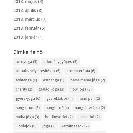
2018. május
(3)
2018. április
(8)
2018. március
(7)
2018. február
(6)
2018. január
(1)
Címke felhő
acroyoga
(3)
adománygyűjtés
(3)
aktuális helyettesítések
(5)
aromaterápia
(6)
ashtanga
(6)
asthanga
(1)
baba-mama jóga
(2)
charity
(2)
családi jóga
(3)
flow jóga
(3)
gyerekjóga
(6)
gyerektábor
(4)
hand pan
(2)
hang drum
(5)
hangfürdő
(4)
hangtálterápia
(2)
hatha jóga
(3)
holdüdvözlet
(2)
Illatkuckó
(2)
illóolajok
(5)
Jóga
(2)
kartámaszok
(2)